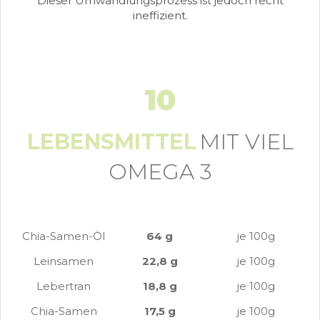
Dieser Umwandlungsprozess ist jedoch recht
ineffizient.
10
LEBENSMITTEL
MIT VIEL
OMEGA 3
Chia-Samen-Öl
64 g
je 100g
Leinsamen
22,8 g
je 100g
Lebertran
18,8 g
je 100g
Chia-Samen
17,5 g
je 100g