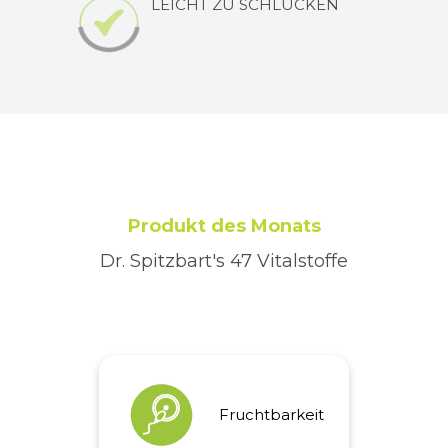
LEICHT ZU SCHLUCKEN
Produkt des Monats
Dr. Spitzbart's 47 Vitalstoffe
Fruchtbarkeit
Fruchtbarkeit
Folsäure hat eine Funktion
bei der Zellteilung und