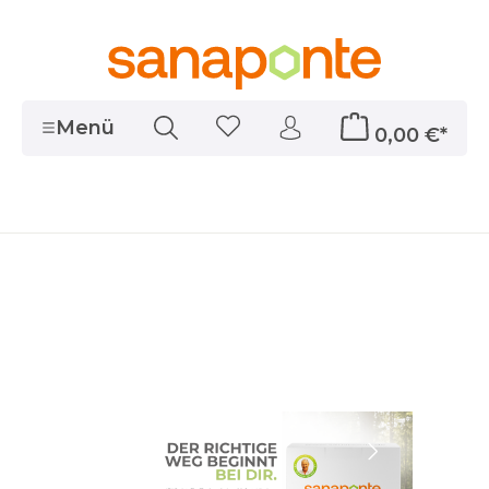
alt springen
Menü
0,00 €*
Slide {current} von {tota
Zum vorherigen Slide
Zum nächst