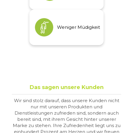
Schilddrüsenfunktion, Jod
zu einer normalen
Produktion von
Weniger Müdigkeit
Schilddrüsenhormonen
Weniger Müdigkeit
Eisen, Folsäure,
und zu einer normalen
Magnesium, Vitamin C,
Schilddrüsenfunktion bei.
Vitamin B2, B3, B6 und B12
tragen zur Verringerung
von Müdigkeit und
Ermüdung bei.
Das sagen unsere Kunden
Wir sind stolz darauf, dass unsere Kunden nicht
nur mit unseren Produkten und
Dienstleistungen zufrieden sind, sondern auch
bereit sind, mit ihrem Gesicht hinter unserer
Marke zu stehen. Ihre Zufriedenheit liegt uns zu
einhundert Prozent am Herzen und wir freuen