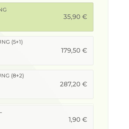
NG
35,90 €
G (5+1)
179,50 €
NG (8+2)
287,20 €
L
1,90 €