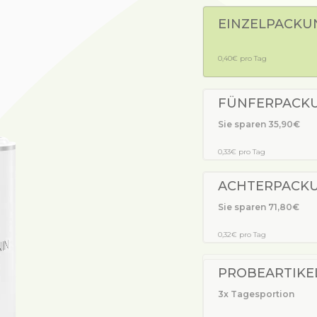
EINZELPACKU
0,40€ pro Tag
ergalerie überspringen
FÜNFERPACKUN
Sie sparen 35,90€
0,33€ pro Tag
ACHTERPACKU
Sie sparen 71,80€
0,32€ pro Tag
PROBEARTIKE
3x Tagesportion