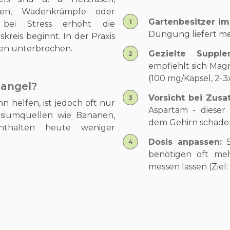
ngen, Wadenkrämpfe oder
Gartenbesitzer im
g bei Stress erhöht die
Düngung liefert me
reis beginnt. In der Praxis
nen unterbrochen.
Gezielte Suppl
empfiehlt sich Mag
(100 mg/Kapsel, 2-3x
Mangel?
Vorsicht bei Zusa
n helfen, ist jedoch oft nur
Aspartam - dieser
esiumquellen wie Bananen,
dem Gehirn schade
nthalten heute weniger
Dosis anpassen:
benötigen oft meh
messen lassen (Ziel: 