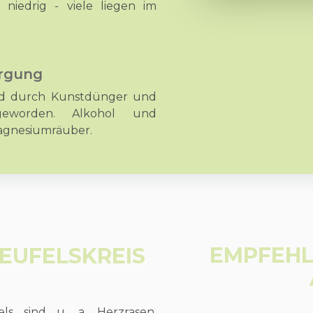
niedrig - viele liegen im
rgung
nd durch Kunstdünger und
eworden. Alkohol und
Magnesiumräuber.
EMPFEHL
EUFELSKREIS
s sind u. a. Herzrasen,