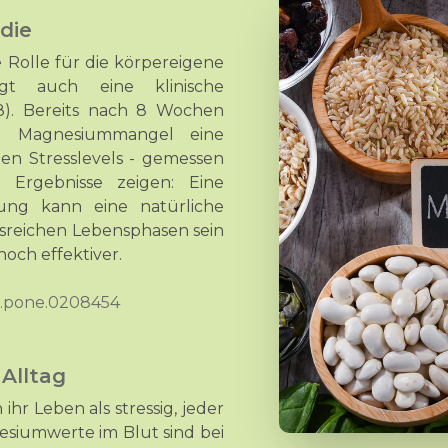
die
 Rolle für die körpereigene
igt auch eine klinische
8). Bereits nach 8 Wochen
em Magnesiummangel eine
n Stresslevels - gemessen
e Ergebnisse zeigen: Eine
ung kann eine natürliche
sreichen Lebensphasen sein
noch effektiver.
nal.pone.0208454
Alltag
r Leben als stressig, jeder
esiumwerte im Blut sind bei