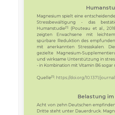
Humanstu
Magnesium spielt eine entscheidende
Stressbewältigung - das bestät
[1]
Humanstudie
(Pouteau et al., 201
zeigten Erwachsene mit leicht
spürbare Reduktion des empfundene
mit anerkannten Stressskalen. Di
gezielte Magnesium-Supplementier
und wirksame Unterstützung in stres
- in Kombination mit Vitamin B6 sogar 
[1]
Quelle
:
https://doi.org/10.1371/jour
Belastung im 
Acht von zehn Deutschen empfinden ih
Dritte steht unter Dauerdruck. Magn