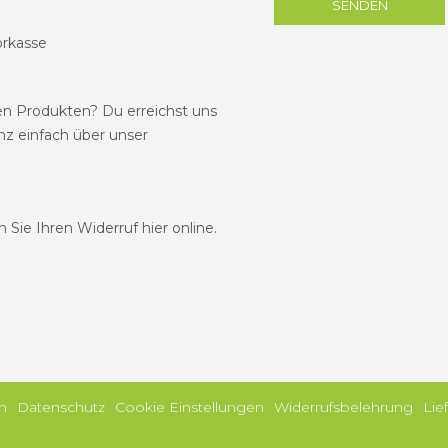
SENDEN
orkasse
en Produkten? Du erreichst uns
anz einfach über unser
 Sie Ihren Widerruf hier online.
m
Datenschutz
Cookie Einstellungen
Widerrufsbelehrung
Lie