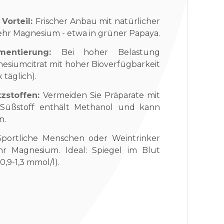
 Vorteil:
Frischer Anbau mit natürlicher
hr Magnesium - etwa in grüner Papaya.
ementierung:
Bei hoher Belastung
nesiumcitrat mit hoher Bioverfügbarkeit
 täglich).
tzstoffen:
Vermeiden Sie Präparate mit
 Süßstoff enthält Methanol und kann
n.
Sportliche Menschen oder Weintrinker
r Magnesium. Ideal: Spiegel im Blut
0,9-1,3 mmol/l).