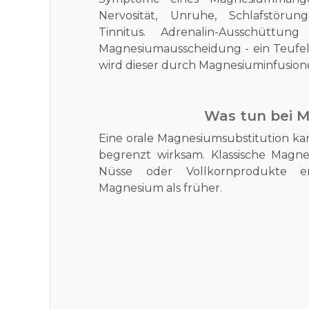
Nervosität, Unruhe, Schlafstöru
Tinnitus. Adrenalin-Ausschüttun
Magnesiumausscheidung - ein Teufelsk
wird dieser durch Magnesiuminfusio
Was tun bei 
Eine orale Magnesiumsubstitution kan
begrenzt wirksam. Klassische Magn
Nüsse oder Vollkornprodukte e
Magnesium als früher.